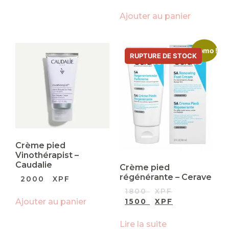
Ajouter au panier
Promo !
Crème pied
Vinothérapist –
Caudalie
Crème pied
régénérante – Cerave
2000
XPF
1800
XPF
Ajouter au panier
1500
XPF
Lire la suite